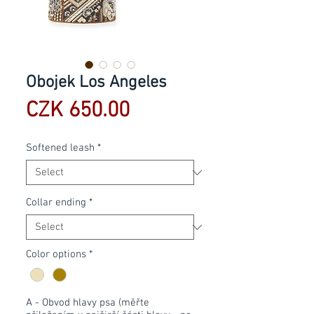
Obojek Los Angeles
Price
CZK 650.00
Softened leash
*
Collar ending
*
Color options
*
A - Obvod hlavy psa (měřte