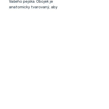
Vašeho pejska. Obojek je
anatomicky tvarovaný, aby
vyhovoval psímu krku. Zúžení v
části zapínání zamezuje pohybu
na krku a tím obojek sedí jak má.
Kování:
Barva zlatá (možné
zatížení uvádíme na přiložené
fotografii).
About us
CONTACT
ADRESS
KYTLICKÁ 756/15
PRAHA 9 190 00