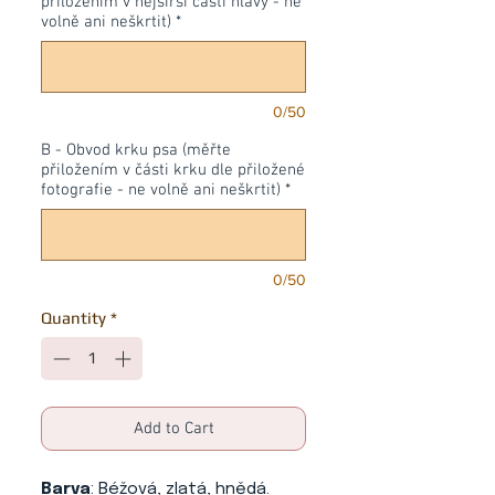
přiložením v nejširší části hlavy - ne
volně ani neškrtit)
*
0/50
B - Obvod krku psa (měřte
přiložením v části krku dle přiložené
fotografie - ne volně ani neškrtit)
*
0/50
Quantity
*
Add to Cart
Barva
: Béžová, zlatá, hnědá.