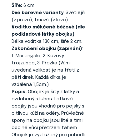
Šíře:
6 cm
Dvě barevné varianty
: Světlejší
(v pravo), tmavší (v levo).
Vodítko měkčené béžové (dle
podkladové látky obojku)
:
Délka vodítka 130 cm, šíře 2 cm.
Zakončení obojku (zapínání)
:
1. Martingale, 2. Kovový
trojzubec, 3. Přezka (Vámi
uvedená velikost je na třetí z
pěti dírek. Každá dírka je
vzdálená 1,5cm.)
Popis:
Obojek je šitý z látky a
ozdobený stuhou. Látkové
obojky jsou vhodné pro pejsky s
citlivou kůží na oděry. Průvlečné
spony na obojku jsou lité a tím i
odolné vůči přetržení tahem.
Obojek je vyztužený pro pohodlí