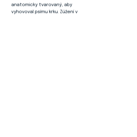
anatomicky tvarovaný, aby
vyhovoval psímu krku. Zúžení v
části zapínání zamezuje pohybu
na krku a tím obojek sedí jak má.
Kování:
Barva zlatá (možné
zatížení uvádíme na přiložené
fotografii).
About us
CONTACT
ADRESS
KYTLICKÁ 756/15
PRAHA 9 190 00