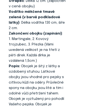
Střapec
: Délka 12 cm. (započten
v ceně obojku)
Vodítko měkčené tmavě
zelené (v barvě podkladové
látky)
: Délka vodítka 130 cm, šíře
2 cm.
Zakončení obojku (zapínání)
:
1. Martingale, 2. Kovový
trojzubec, 3. Přezka (Vámi
uvedená velikost je na třetí z
pěti dírek. Každá dírka je
vzdálená 1,5cm.)
Popis:
Obojek je šitý z látky a
ozdobený stuhou. Látkové
obojky jsou vhodné pro pejsky s
citlivou kůží na oděry. Průvlečné
spony na obojku jsou lité a tím i
odolné vůči přetržení tahem.
Obojek je vyztužený pro pohodlí
Vašeho pejska. Obojek je