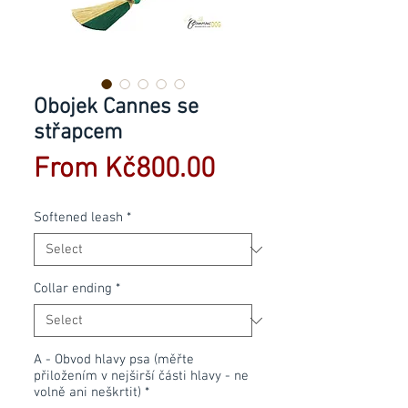
Obojek Cannes se
střapcem
Sale
From
Kč800.00
Price
Softened leash
*
Collar ending
*
A - Obvod hlavy psa (měřte
přiložením v nejširší části hlavy - ne
volně ani neškrtit)
*