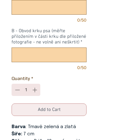
0/50
B - Obvod krku psa (měřte
přiložením v části krku dle přiložené
fotografie - ne volně ani neškrtit)
*
0/50
Quantity
*
Add to Cart
Barva
: Tmavě zelená a zlatá
Šíře:
7 cm