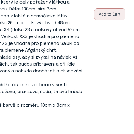
 který je celý potažený látkou a
ou. Délka 130cm, šíře 2cm.
Add to Cart
beno z lehké a nemačkavé látky.
délka 25cm a celkový obvod 48cm -
 XS (délka 28 a celkový obvod 52cm -
Velikost XXS je vhodná pro plemeno
t XS je vhodná pro plemeno Saluki od
ta plemene Afgánský chrt.
adé psy, aby si zvykali na návlek. Až
ích, tak budou připraveni a při jídle
rozený a nebude docházet o okusování
odítko čisté, nezdobené v šesti
béžová, oranžová, šedá, tmavě hnědá
né barvě o rozměru 10cm x 8cm x