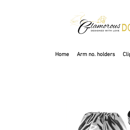
Home
Arm no. holders
Cli