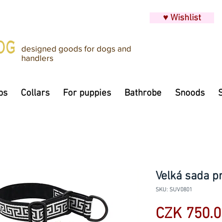
♥ Wishlist
designed goods for dogs and
handlers
ps
Collars
For puppies
Bathrobe
Snoods
Velká sada p
SKU: SUV0801
CZK 750.0