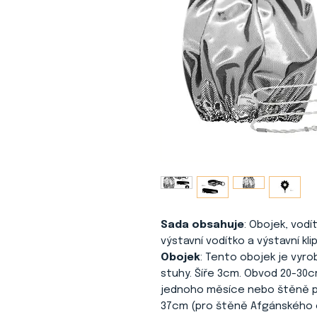
Sada obsahuje
: Obojek, vodí
výstavní vodítko a výstavní klip
Obojek
: Tento obojek je vyro
stuhy. Šíře 3cm. Obvod 20-30
jednoho měsíce nebo štěně pl
37cm (pro štěně Afgánského c