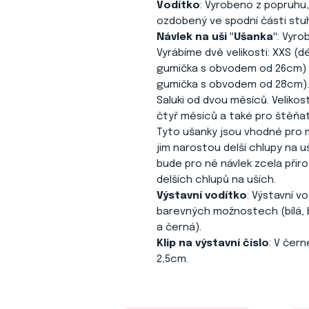
Vodítko
: Vyrobeno z popruhu,
ozdobený ve spodní části stuh
Návlek na uši "Ušanka"
: Vyro
Vyrábíme dvě velikosti: XXS (
gumička s obvodem od 26cm) a
gumička s obvodem od 28cm). 
Saluki od dvou měsíců. Velikos
čtyř měsíců a také pro štěňa
Tyto ušanky jsou vhodné pro ml
jim narostou delší chlupy na uš
bude pro ně návlek zcela při
delších chlupů na uších.
Výstavní vodítko
: Výstavní v
barevných možnostech (bílá, 
a černá).
Klip na výstavní číslo
: V čer
2,5cm.