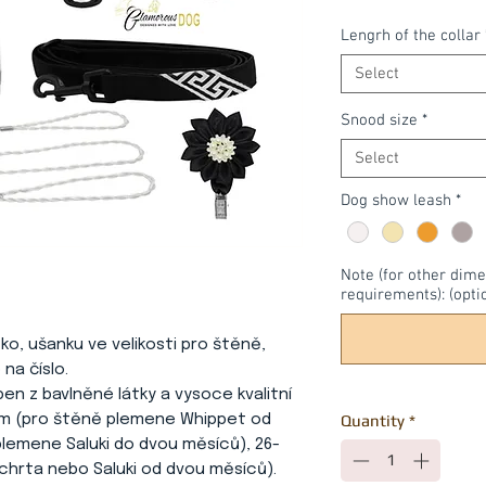
Lengrh of the collar
Select
Snood size
*
Select
Dog show leash
*
Note (for other dime
requirements): (opti
tko, ušanku ve velikosti pro štěně,
 na číslo.
ben z bavlněné látky a vysoce kvalitní
cm (pro štěně plemene Whippet od
Quantity
*
emene Saluki do dvou měsíců), 26-
hrta nebo Saluki od dvou měsíců).