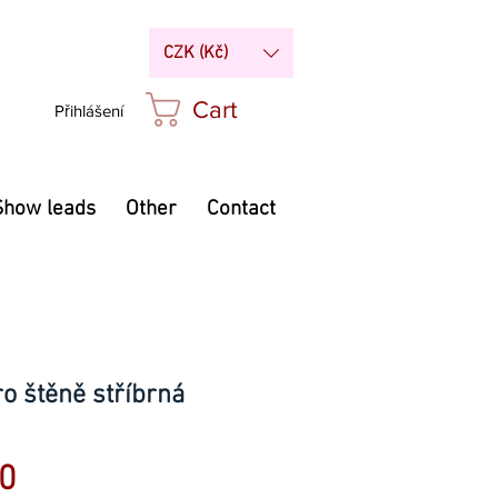
CZK (Kč)
Cart
Přihlášení
Show leads
Other
Contact
ro štěně stříbrná
Price
0