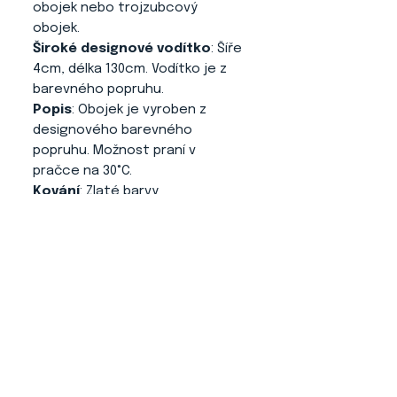
obojek nebo trojzubcový
obojek.
Široké designové vodítko
: Šíře
4cm, délka 130cm. Vodítko je z
barevného popruhu.
Popis
: Obojek je vyroben z
designového barevného
popruhu. Možnost praní v
pračce na 30°C.
Kování
: Zlaté barvy
(zatížení do 80kg).
About us
CONTACT
ADRESS